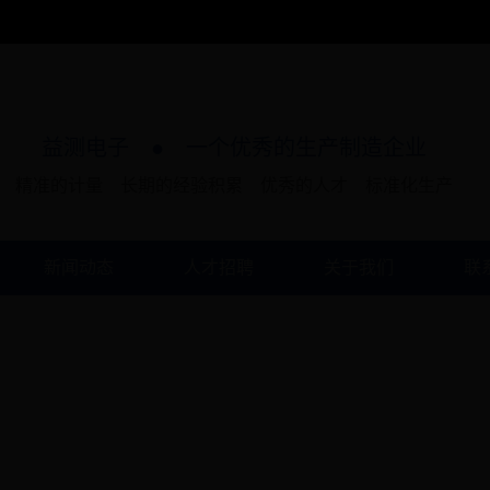
益测电子
●
一个优秀的生产制造企业
精准的计量
长期的经验积累
优秀的人才
标准化生产
新闻动态
人才招聘
关于我们
联