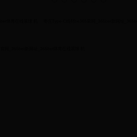
5bet体育在线滚球 机
枣庄Type-C线材be365官网_365bet新网址_36
网_365bet新网址_365bet体育在线滚球 机