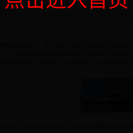
新网址_365bet体育在线滚球 解决方案厂家及be365官网_365be
体育在线滚球 治具、be365官网_365bet新网址_365bet体育在线
滚球 板及定做be365官网_365bet新网址_365bet体育在线滚球 
et体育在线滚球 机
枣庄Type-C线材be365官网_365bet新网
机
枣庄精密四线式线材be365官网_365bet新网址_365bet
et体育在线滚球 架 be365官网_365bet新网址_365bet体育在线滚
et新网址_365bet体育在线滚球 仪
枣庄9604数据线be365官网