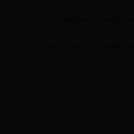
搜索关键词：
枣庄苹果线材be365官网_365bet新网址_36
新网址_365bet体育在线滚球 机
枣庄精密四线式线材be365官