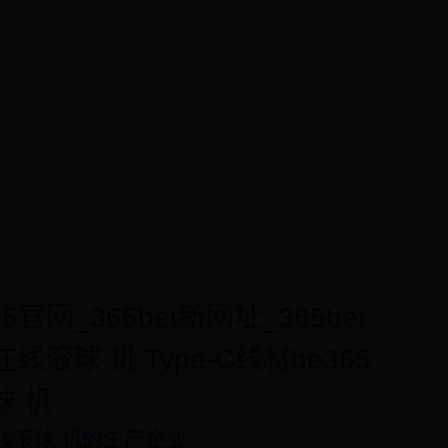
官网_365bet新网址_365bet
线滚球 机,Type-C线材be365
球 机
育在线滚球 机的生产企业