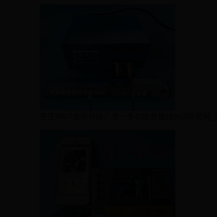
枣庄9607全新升级八合一多功能数据线be365官网_36