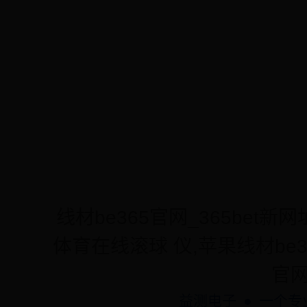
线材be365官网_365bet新网
体育在线滚球 仪,苹果线材be365
官网
益测电子
●
一个专业