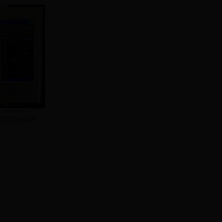
YG-628