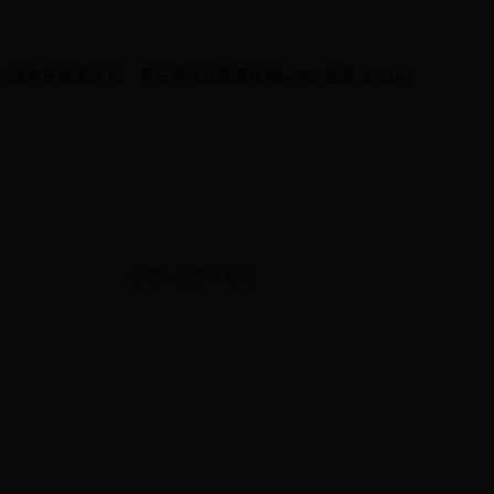
5bet体育在线滚球 机
枣庄两线式精密线材be365官网_365bet
深圳市
深圳
种苹果原
新网址_3
_365be
滚球 治具和
be365官
_365be
种其它相关b