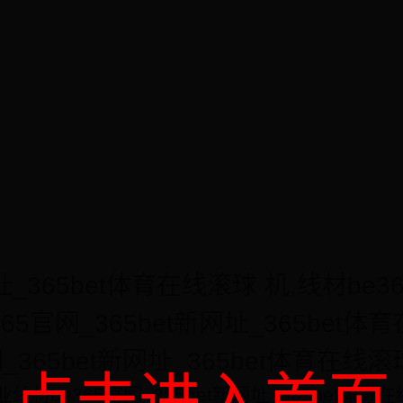
址_365bet体育在线滚球 机,线材be365
官网_365bet新网址_365bet体育在
_365bet新网址_365bet体育在线滚
点击进入首页
线材be365官网_365bet新网址_365bet体