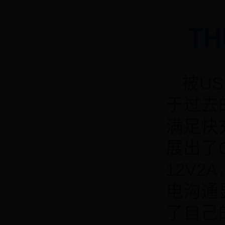
被
US
于过去
满足快
展出了
12V2A
电沟通
了自己