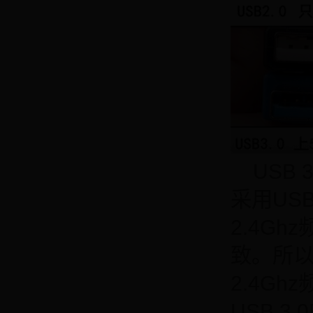
USB 3
采用
USB
2.4Ghz
致。所
2.4Ghz
USB 3.0