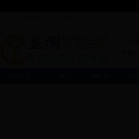
您好~欢迎光临深圳市益测电子科技有限公司
益
精准的
网站首页
产品展示
服务支持
新闻