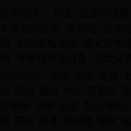
友情链接：
淘宝
富达空压机
式拉力试验机
惠州网
驾驶
网
绍兴家电维修
遵义家电
流
无害化处理设备
试验设
城市分站：
北京
重庆
吉林
沟
房山
通州
顺义
石家庄
尔多斯
沈阳
大连
中山
鞍山
州
苏州
南通
连云港
淮安