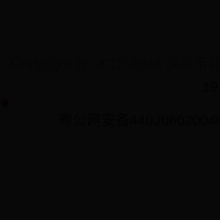
Copyright @ 2012-202
19
粤公网安备44030602004