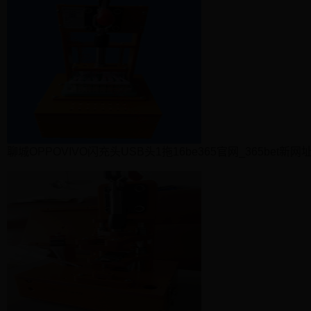
聊城OPPOVIVO闪充头USB头1拖16be365官网_365bet新网