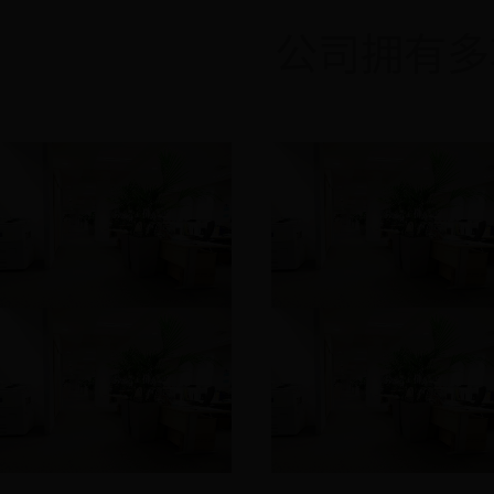
公司拥有多