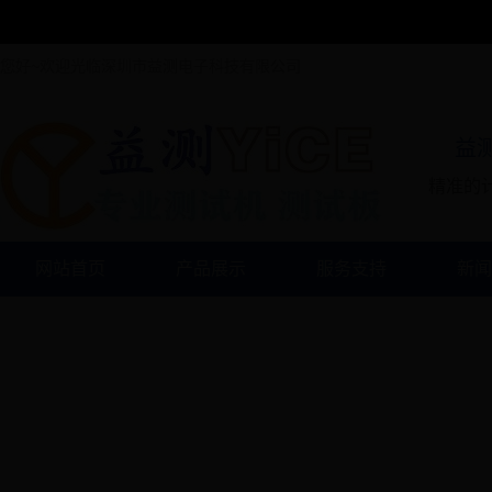
您好~欢迎光临深圳市益测电子科技有限公司
益
精准的
网站首页
产品展示
服务支持
新闻