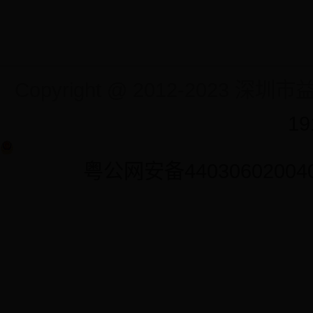
Copyright @ 2012-202
19
粤公网安备44030602004