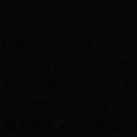
线材be365官网_365
be365官网_365be
be365官网_365bet
线材be365官网_36
益测电子
●
一个专业线材b