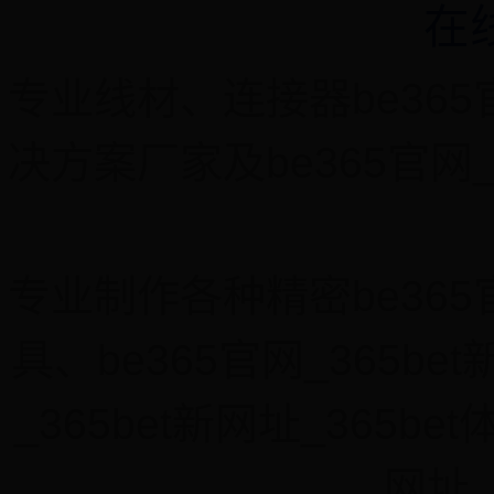
在
专业线材、连接器be365官
决方案厂家及be365官网_
专业制作各种精密be365官
具、be365官网_365be
_365bet新网址_365b
网址_