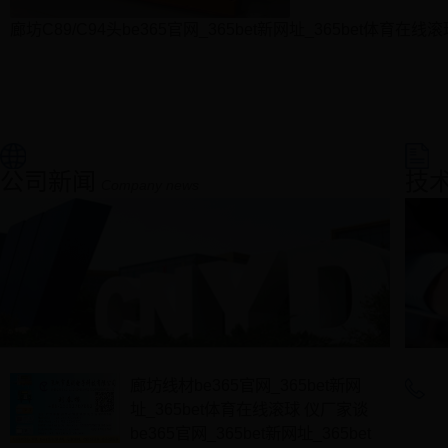
廊坊C89/C94头be365官网_365bet新网址_365bet体育在线滚
公司新闻
技
Company news
廊坊线材be365官网_365bet新网
址_365bet体育在线滚球 仪厂家谈
be365官网_365bet新网址_365bet