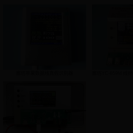
廊坊苹果数据线真假识别器
廊坊YC-659M 线材