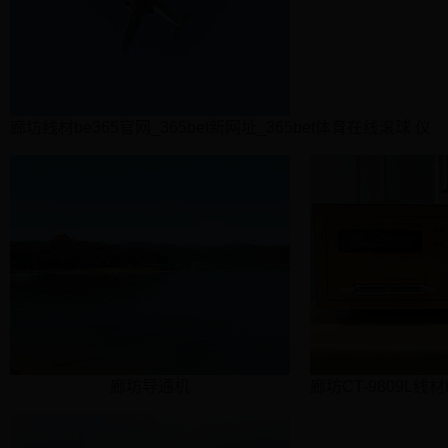
廊坊线材be365官网_365bet新网址_365bet体育在线滚球 仪
廊坊导通机
廊坊CT-9809L线材