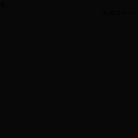
粤公网安备44030602