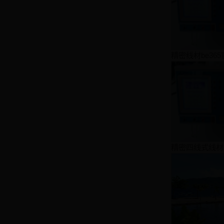
精密线材be365官
精密四线式线材be