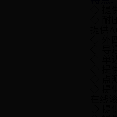
特点
:
◇
提
◇
耐压
提供
A
◇
外
◇
导
◇
单
◇
提
◇
点
◇
提供
在线滚
◇
提