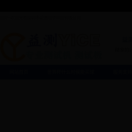
您好~欢迎光临深圳市益测电子科技有限公司
益
精准的
网站首页
世界杯什么时候能买球
服务支持