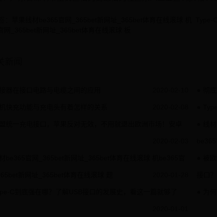
签：
苹果线材be365官网_365bet新网址_365bet体育在线滚球 机
Type
5官网_365bet新网址_365bet体育在线滚球 板
关新闻
接器在接口电路与电缆之间的应用
2020-02-10
彻底
机快充功能与充电头有着怎样的关系
2020-02-08
Ty
盟统一充电接口，苹果反对无效，不用就退出欧洲市场！安卓
线材
2020-02-03
be36
材be365官网_365bet新网址_365bet体育在线滚球 机be365官
被欧
365bet新网址_365bet体育在线滚球 题
2020-01-28
接口
ype-C到底强在哪？了解USB接口的发展史，看这一篇就够了
为何
2020-01-01