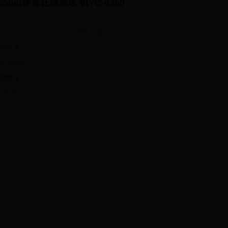
365bet体育在线滚球 机YC-6350
产地 上海
进口 否
号 26598
定制 是
 26598