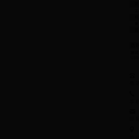
电 话
手 机
邮 箱
地 