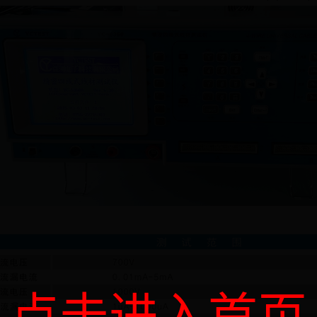
点击进入首页