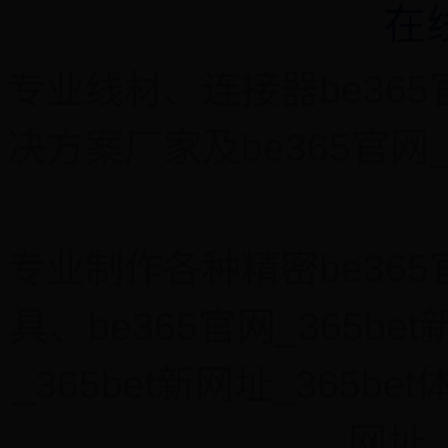
在
专业线材、连接器be365官
决方案厂家及be365官网_
专业制作各种精密be365官
具、be365官网_365be
_365bet新网址_365b
网址_