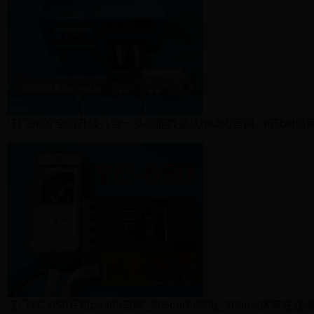
江门9607全新升级八合一多功能数据线be365官网_365bet新网
江门YC-650耳机be365官网_365bet新网址_365bet体育在线