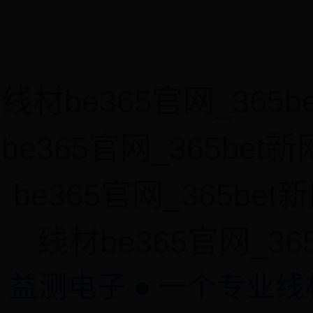
线材be365官网_365
be365官网_365be
be365官网_365bet
线材be365官网_36
益测电子
●
一个专业线材b