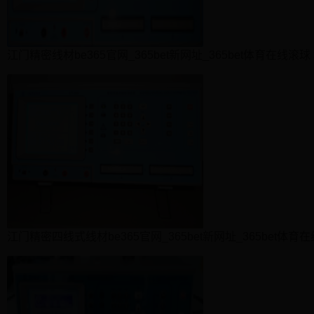
江门精密线材be365官网_365bet新网址_365bet体育在线滚球 机
江门精密四线式线材be365官网_365bet新网址_365bet体育在线