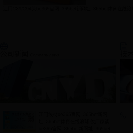
江门C89/C94头be365官网_365bet新网址_365bet体育在线滚
公司新闻
技
Company news
江门线材be365官网_365bet新网
址_365bet体育在线滚球 仪厂家谈
be365官网_365bet新网址_365bet