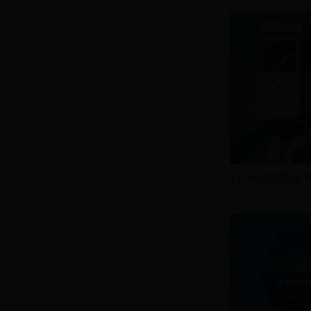
YC-650耳机be