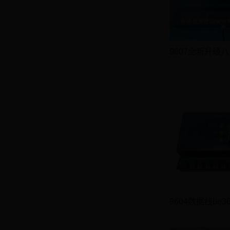
9607全新升级八
9604数据线be3