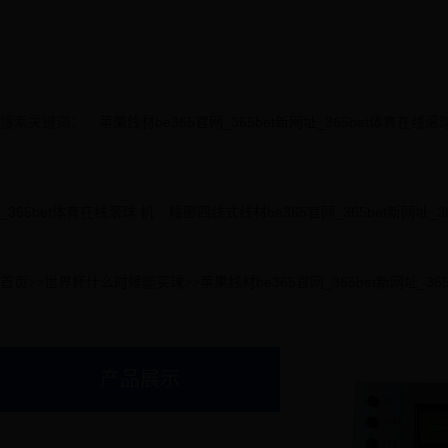
搜索关键词：
苹果线材be365官网_365bet新网址_365bet体育在线滚
_365bet体育在线滚球 机
精密四线式线材be365官网_365bet新网址_3
首页
>>
世界杯什么时候能买球
>>
苹果线材be365官网_365bet新网址_36
产品展示