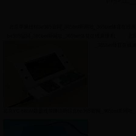
北京苹果线材be365官网_365bet新网址_365bet体育在线
be365官网_365bet新网址_365bet体育在线滚球 机
北京
_365bet体育在线滚
北京YC-680M数据线故障诊断综合be365官网_365bet新网址_