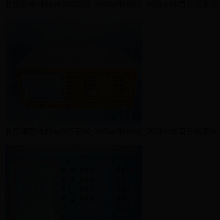
北京精密线材be365官网_365bet新网址_365bet体育在线滚球 机
北京精密线材be365官网_365bet新网址_365bet体育在线滚球 机