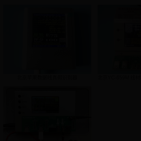
北京苹果数据线真假识别器
北京YC-659M 线材