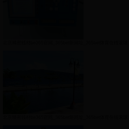
北京精密线材be365官网_365bet新网址_365bet体育在线滚球 机
北京精密线材be365官网_365bet新网址_365bet体育在线滚球 机