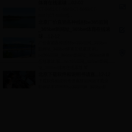
体育在线滚球 ...
02-02
CT-8681|CT-8683|CT-8685|CT-
8687|CT-8691线...
北京厂价直销各种线材be365官网
_365bet新网址_365bet体育在线滚
球 ...
12-12
厂价直销各种线材be365官网_365bet
新网址_365bet体育在线滚球 机，
be365官网_365bet新网址_365bet体育
在线滚球 板，be365官网_365bet新网
址_365bet体育在线滚球 架
北京下载软件和说明书请直...
12-12
下载软件和说明书请直接到网站下载全
新网站支持所有be365官网_365bet新
网址_365bet体育在线滚球 软件和说明
书下载，如果您需要...
北京公司网站建立
12-12
深圳市益测电子科技有限公司公司网站
正式建立