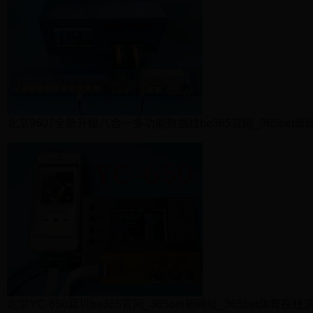
北京9607全新升级八合一多功能数据线be365官网_365bet新网
北京YC-650耳机be365官网_365bet新网址_365bet体育在线