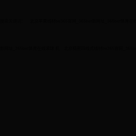
搜索关键词：
北京苹果线材be365官网_365bet新网址_365bet体育
新网址_365bet体育在线滚球 机
北京精密四线式线材be365官网_365b