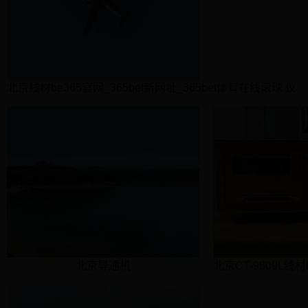
北京线材be365官网_365bet新网址_365bet体育在线滚球 仪
北京导通机
北京CT-9809L线材